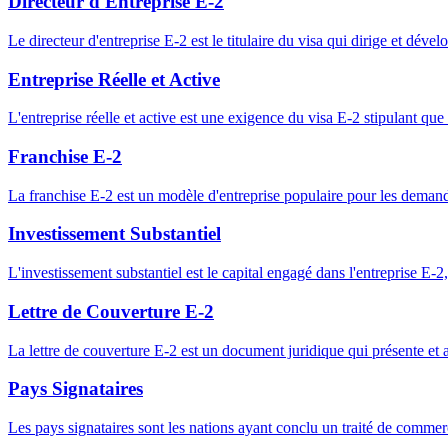
Directeur d'Entreprise E-2
Le directeur d'entreprise E-2 est le titulaire du visa qui dirige et déve
Entreprise Réelle et Active
L'entreprise réelle et active est une exigence du visa E-2 stipulant que
Franchise E-2
La franchise E-2 est un modèle d'entreprise populaire pour les demand
Investissement Substantiel
L'investissement substantiel est le capital engagé dans l'entreprise E-2,
Lettre de Couverture E-2
La lettre de couverture E-2 est un document juridique qui présente et
Pays Signataires
Les pays signataires sont les nations ayant conclu un traité de commerc