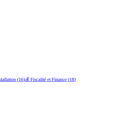
stallation
(
16
)
💰
Fiscalité et Finance
(
18
)