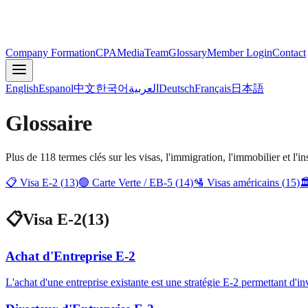
Company Formation
CPA
Media
Team
Glossary
Member Login
Contact
English
Espanol
中文
한국어
العربية
Deutsch
Français
日本語
Glossaire
Plus de 118 termes clés sur les visas, l'immigration, l'immobilier et l'in
📋
Visa E-2
(
13
)
🟢
Carte Verte / EB-5
(
14
)
🛂
Visas américains
(
15
)

📋
Visa E-2
(
13
)
Achat d'Entreprise E-2
L'achat d'une entreprise existante est une stratégie E-2 permettant d'in