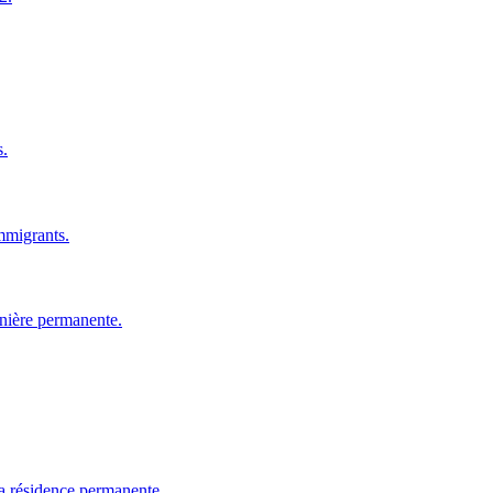
s.
immigrants.
anière permanente.
 la résidence permanente.