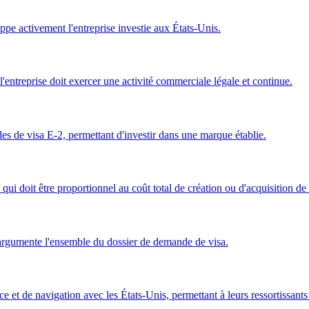
loppe activement l'entreprise investie aux États-Unis.
 l'entreprise doit exercer une activité commerciale légale et continue.
es de visa E-2, permettant d'investir dans une marque établie.
 qui doit être proportionnel au coût total de création ou d'acquisition de 
 argumente l'ensemble du dossier de demande de visa.
e et de navigation avec les États-Unis, permettant à leurs ressortissant