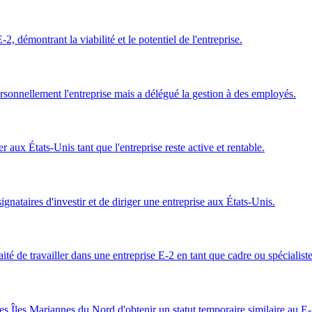
, démontrant la viabilité et le potentiel de l'entreprise.
ersonnellement l'entreprise mais a délégué la gestion à des employés.
 aux États-Unis tant que l'entreprise reste active et rentable.
ignataires d'investir et de diriger une entreprise aux États-Unis.
é de travailler dans une entreprise E-2 en tant que cadre ou spécialiste
es Îles Mariannes du Nord d'obtenir un statut temporaire similaire au E-