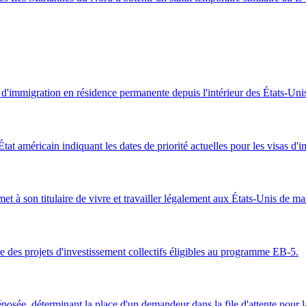
t d'immigration en résidence permanente depuis l'intérieur des États-Uni
at américain indiquant les dates de priorité actuelles pour les visas d'
met à son titulaire de vivre et travailler légalement aux États-Unis de m
 des projets d'investissement collectifs éligibles au programme EB-5.
 déposée, déterminant la place d'un demandeur dans la file d'attente pour