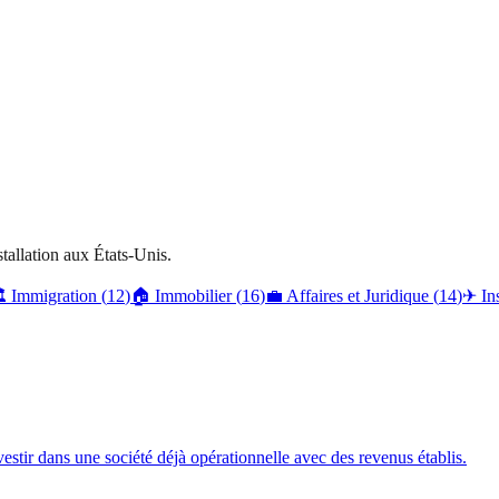
stallation aux États-Unis.

Immigration
(
12
)
🏠
Immobilier
(
16
)
💼
Affaires et Juridique
(
14
)
✈
In
vestir dans une société déjà opérationnelle avec des revenus établis.