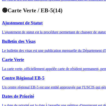
🟢
Carte Verte / EB-5
(
14
)
Ajustement de Statut
L'ajustement de statut est la procédure permettant de changer de statu
Bulletin des Visas
Le bulletin des visas est une publication mensuelle du Département d'Ét
Carte Verte
La carte verte, officiellement appelée carte de résident permanent, per
Centre Régional EB-5
Un centre régional EB-5 est une entité approuvée par l'USCIS qui gère
Dates de Priorité
La date de priorité est la date à laquelle une pétition d'immigrant est