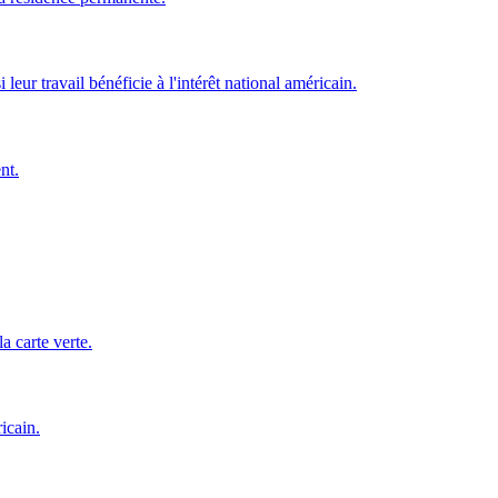
eur travail bénéficie à l'intérêt national américain.
nt.
a carte verte.
icain.