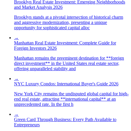
Brooklyn Real Estate Investment: Emerging Neighborhoods
and Market Analysis 2026
Brooklyn stands at a pivotal intersection of historical charm
and aggressive modernization, presenting a unique
opportunity for sophisticated capital alloc
→
Manhattan Real Estate Investment: Complete Guide for
Foreign Investors 2026
Manhattan remains the preeminent destination for **foreign
direct investment** in the United States real estate sector,
offering unparalleled stability and
→
NYC Luxury Condos: International Buyer's Guide 2026
New York City remains the undisputed global capital for high-
end real estate, attracting **international capital** at an
unprecedented rate. In the first h
→
Green Card Through Business: Every Path Available to
Entrepreneurs