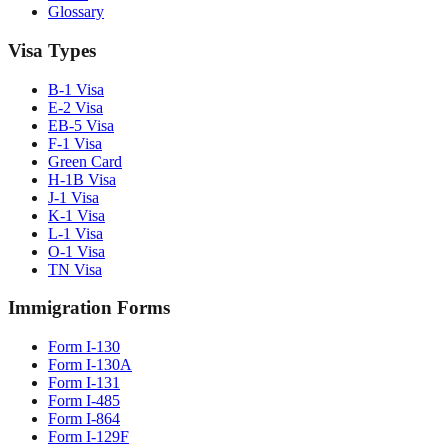
Glossary
Visa Types
B-1 Visa
E-2 Visa
EB-5 Visa
F-1 Visa
Green Card
H-1B Visa
J-1 Visa
K-1 Visa
L-1 Visa
O-1 Visa
TN Visa
Immigration Forms
Form I-130
Form I-130A
Form I-131
Form I-485
Form I-864
Form I-129F