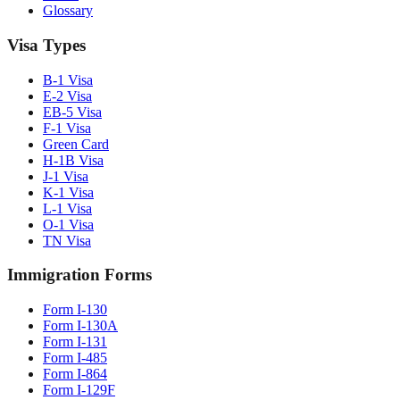
Glossary
Visa Types
B-1 Visa
E-2 Visa
EB-5 Visa
F-1 Visa
Green Card
H-1B Visa
J-1 Visa
K-1 Visa
L-1 Visa
O-1 Visa
TN Visa
Immigration Forms
Form I-130
Form I-130A
Form I-131
Form I-485
Form I-864
Form I-129F