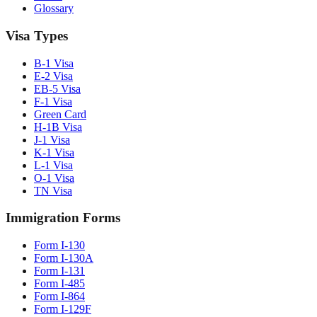
Glossary
Visa Types
B-1 Visa
E-2 Visa
EB-5 Visa
F-1 Visa
Green Card
H-1B Visa
J-1 Visa
K-1 Visa
L-1 Visa
O-1 Visa
TN Visa
Immigration Forms
Form I-130
Form I-130A
Form I-131
Form I-485
Form I-864
Form I-129F