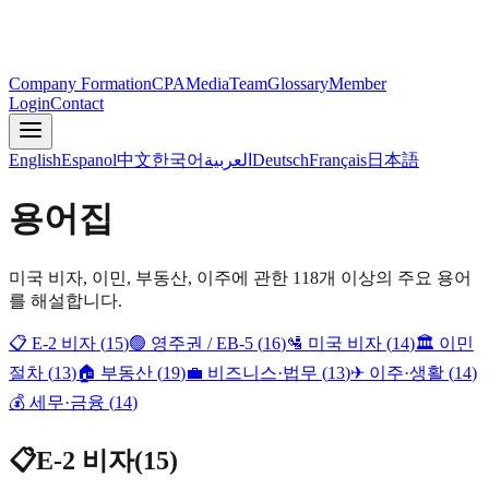
Company Formation
CPA
Media
Team
Glossary
Member
Login
Contact
English
Espanol
中文
한국어
العربية
Deutsch
Français
日本語
용어집
미국 비자, 이민, 부동산, 이주에 관한 118개 이상의 주요 용어
를 해설합니다.
📋
E-2 비자
(
15
)
🟢
영주권 / EB-5
(
16
)
🛂
미국 비자
(
14
)
🏛
이민
절차
(
13
)
🏠
부동산
(
19
)
💼
비즈니스·법무
(
13
)
✈
이주·생활
(
14
)
💰
세무·금융
(
14
)
📋
E-2 비자
(
15
)