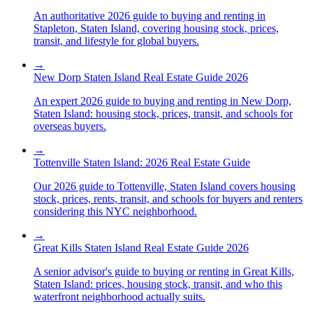
An authoritative 2026 guide to buying and renting in
Stapleton, Staten Island, covering housing stock, prices,
transit, and lifestyle for global buyers.
→
New Dorp Staten Island Real Estate Guide 2026
An expert 2026 guide to buying and renting in New Dorp,
Staten Island: housing stock, prices, transit, and schools for
overseas buyers.
→
Tottenville Staten Island: 2026 Real Estate Guide
Our 2026 guide to Tottenville, Staten Island covers housing
stock, prices, rents, transit, and schools for buyers and renters
considering this NYC neighborhood.
→
Great Kills Staten Island Real Estate Guide 2026
A senior advisor's guide to buying or renting in Great Kills,
Staten Island: prices, housing stock, transit, and who this
waterfront neighborhood actually suits.