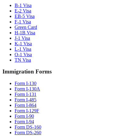
B-1 Visa
E-2 Visa
EB-5 Visa
F-1 Visa
Green Card
H-1B Visa
J-1 Visa
K-1 Visa
L-1 Visa
O-1 Visa
TN Visa
Immigration Forms
Form I-130
Form I-130A
Form I-131
Form I-485
Form I-864
Form I-129F
Form I-90
Form I-94
Form DS-160
Form DS-260