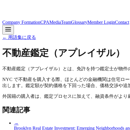
Company Formation
CPA
Media
Team
Glossary
Member Login
Contact
← 用語集に戻る
不動産鑑定（アプレイザル）
不動産鑑定（アプレイザル）とは、免許を持つ鑑定士が物件の
NYC で不動産を購入する際、ほとんどの金融機関は住宅ロ
出します。鑑定額が契約価格を下回った場合、価格交渉や追
外国籍の購入者は、鑑定プロセスに加えて、融資条件がより
関連記事
→
Brooklyn Real Estate Investment: Emerging Neighborhoods an