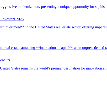
d aggressive modernization, presenting a unique opportunity for sophistic
 Investors 2026
t investment** in the United States real estate sector, offering unparall
real estate, attracting **international capital** at an unprecedented rat
reneurs
United States remains the world's premier destination for innovation a