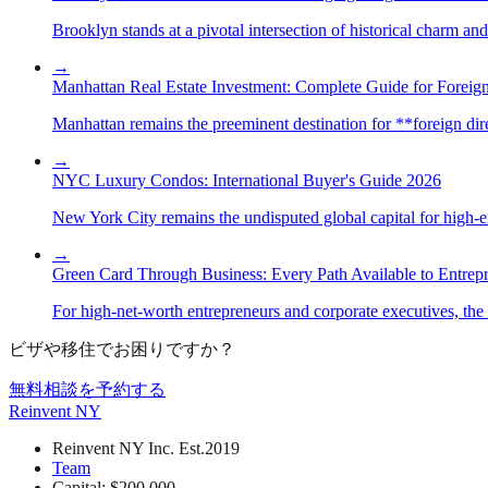
Brooklyn stands at a pivotal intersection of historical charm an
→
Manhattan Real Estate Investment: Complete Guide for Foreign
Manhattan remains the preeminent destination for **foreign direc
→
NYC Luxury Condos: International Buyer's Guide 2026
New York City remains the undisputed global capital for high-end 
→
Green Card Through Business: Every Path Available to Entrep
For high-net-worth entrepreneurs and corporate executives, the 
ビザや移住でお困りですか？
無料相談を予約する
Reinvent
NY
Reinvent NY Inc. Est.2019
Team
Capital: $200,000