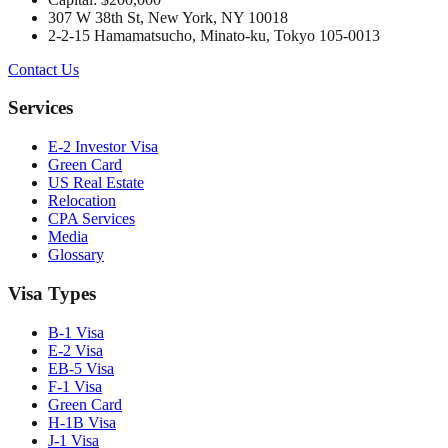
307 W 38th St, New York, NY 10018
2-2-15 Hamamatsucho, Minato-ku, Tokyo 105-0013
Contact Us
Services
E-2 Investor Visa
Green Card
US Real Estate
Relocation
CPA Services
Media
Glossary
Visa Types
B-1 Visa
E-2 Visa
EB-5 Visa
F-1 Visa
Green Card
H-1B Visa
J-1 Visa