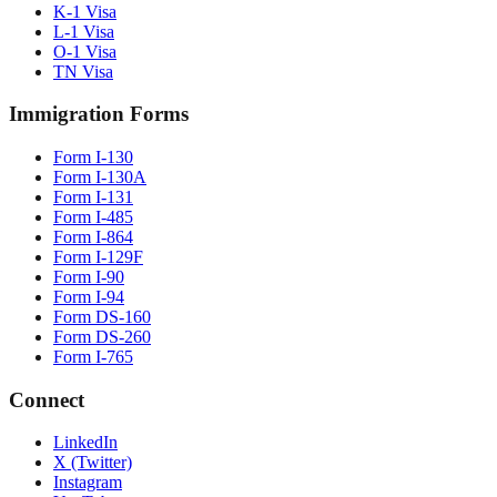
K-1 Visa
L-1 Visa
O-1 Visa
TN Visa
Immigration Forms
Form I-130
Form I-130A
Form I-131
Form I-485
Form I-864
Form I-129F
Form I-90
Form I-94
Form DS-160
Form DS-260
Form I-765
Connect
LinkedIn
X (Twitter)
Instagram