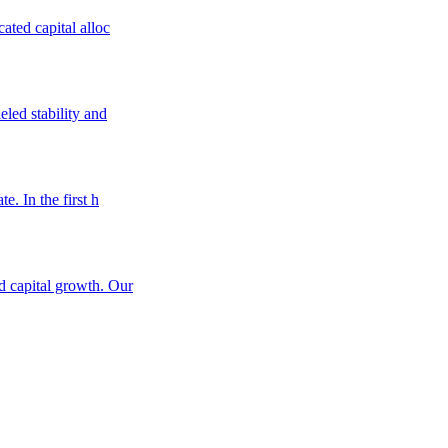
ated capital alloc
eled stability and
e. In the first h
nd capital growth. Our